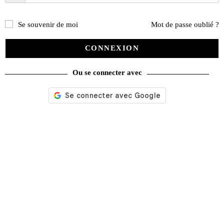
sur
la
page
Se souvenir de moi
Mot de passe oublié ?
du
produit
CONNEXION
Ou se connecter avec
Hors-série La Vie de la Moto – La bonne occase