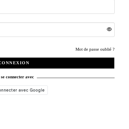
Mot de passe oublié ?
733 du
La Vie de l’Auto n° 732 du
La Vie de l’Auto n° 731 du
11/01/1996
04/01/1996
CONNEXION
3,00
€
3,00
€
se connecter avec
ier
Ajouter au panier
Ajouter au panier