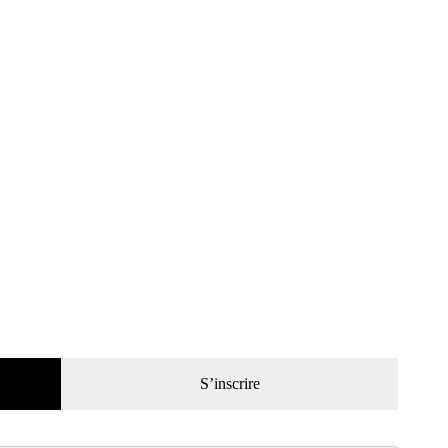
738 du
La Vie de l’Auto n° 737 du
La Vie de l’Auto n° 736 du
15/02/1996
08/02/1996
3,00
€
3,00
€
ier
Ajouter au panier
Ajouter au panier
S’inscrire