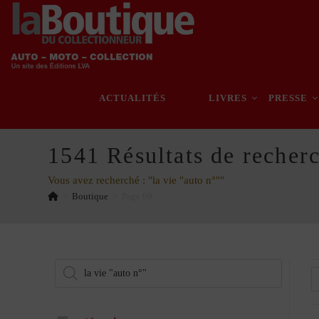
Skip
to
content
ACTUALITÉS
LIVRES
PRESSE
1541
Résultats de recher
Vous avez recherché : "la vie "auto n°""
>
Boutique
>
Page 69
Recherche
de
produits