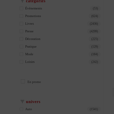
catégories
Évènements
(53)
Promotions
(624)
Livres
(2436)
Presse
(4299)
Décoration
(225)
Pratique
(129)
Mode
(184)
Loisirs
(242)
En promo
univers
Auto
(1541)