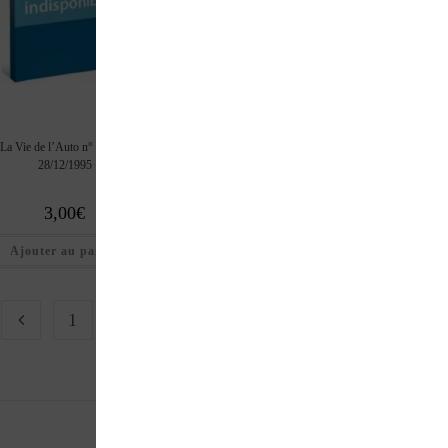
La Vie de l’Auto n° 730 du
La Vie de l’Auto n° 729 du
La Vie de l’Auto n° 
28/12/1995
21/12/1995
07/12/1995
3,00
€
3,00
€
3,00
€
Ajouter au panier
Ajouter au panier
Ajouter au pan
1
2
3
…
66
67
68
69