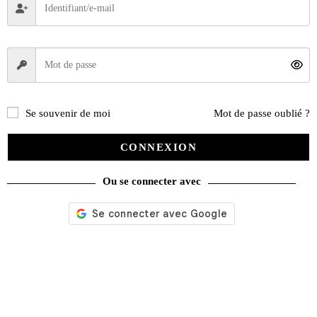
Lionel Duperray
– Automobiles Fasto
Se souvenir de moi
Mot de passe oublié ?
Dimanche de 13h30 à 14h30
CONNEXION
Ou se connecter avec
L’équipe reste à votre disposition au 01 60 39 69 79.
A très bientôt !