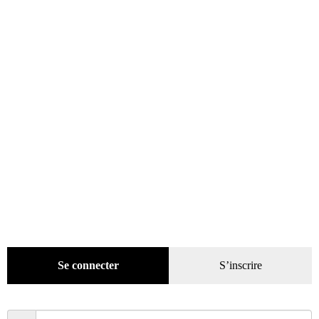
Sport. Les extraordinaires 1979-2020
Samedi de 15h à 16h30
Olivier Allo
– Cyclecars Marcel Villard
Se connecter
S’inscrire
Samedi de 13h30 à 14h30