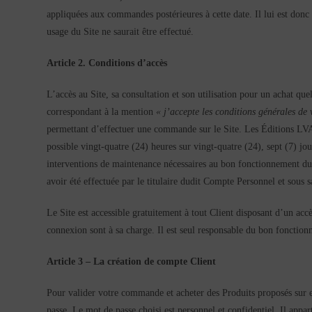
appliquées aux commandes postérieures à cette date. Il lui est donc
usage du Site ne saurait être effectué.
Article 2. Conditions d’accès
L’accès au Site, sa consultation et son utilisation pour un achat que
correspondant à la mention
« j’accepte les conditions générales de 
permettant d’effectuer une commande sur le Site. Les Éditions LVA se
possible vingt-quatre (24) heures sur vingt-quatre (24), sept (7) j
interventions de maintenance nécessaires au bon fonctionnement du 
avoir été effectuée par le titulaire dudit Compte Personnel et sous s
Le Site est accessible gratuitement à tout Client disposant d’un accès
connexion sont à sa charge. Il est seul responsable du bon fonctio
Article 3 – La création de compte Client
Pour valider votre commande et acheter des Produits proposés sur et 
passe. Le mot de passe choisi est personnel et confidentiel. Il appa