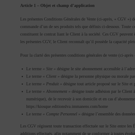
Article 1 – Objet et champ d’application
Les présentes Conditions Générales de Vente (ci-après, « CGV ») déf
commande d’un de ses produits tels que définis ci-dessous. Toute c
constituent le contrat liant le Client à la société. Ces CGV peuvent 
les présentes CGV, le Client reconnaît qu’il possède la capacité plein
Pour la clarté des présentes conditions générales de vente (ci-après
Le terme
« Site »
désigne le site abonnement accessible à l’adre
Le terme
« Client »
désigne la personne physique ou morale pass
Le terme
« Produit »
désigne tout article proposé sur le Site et
Le terme
« Abonnement »
désigne toute adhésion par le Client 
numérique), de le recevoir à son domicile et en cas d’abonneme
https://kiosque.editionslva.immanens.com/home
Le terme
« Compte Personnel »
désigne l’ensemble des données p
Les CGV régissent toute transaction effectuée sur le Site entre le
additions effectués, afin notamment de se conformer à toutes évolut