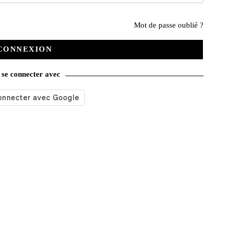
Mot de passe oublié ?
u promotions sont strictement limitées dans le temps. Passées ces
CONNEXION
se connecter avec
 du contrat. Les Éditions LVA adresseront alors au Client un
 conditions tarifaires, il pourra le résilier avant la date
e d’augmenter à date anniversaire du contrat. Les Éditions LVA
 l’abonnement avec ces nouvelles conditions tarifaires, il peut le
nt au(x) magazine(s).
té aux prix des produits commandés et figure dans le prix total et