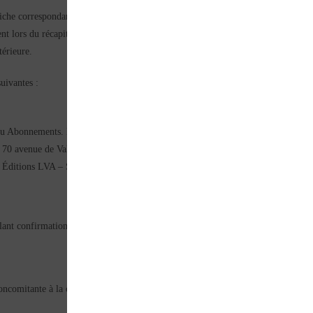
iche correspondante, qui détaille les conditions de l’offre ainsi que les réduct
nt lors du récapitulatif de ladite commande. La société Éditions LVA se réserv
térieure.
uivantes :
t/ou Abonnements. Les informations contractuelles sont présentées en langue fran
s – 70 avenue de Valvins – 77210 AVON
 : Éditions LVA – Service Clients – 70 avenue de Valvins – 77210 AVON
lant confirmation de la commande sera joint au dit Produit.
ncomitante à la commande sous la forme d’un e-mail adressé sur sa boite mail 