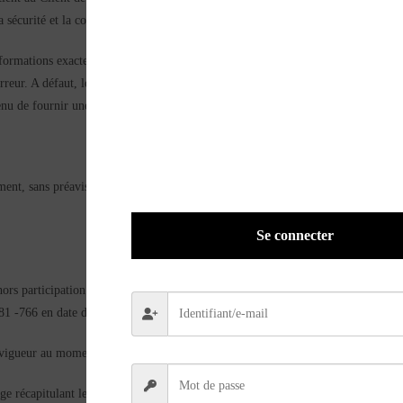
 sécurité et la confidentialité des données ainsi transmises.
formations exactes, à jour, complètes sur son identité et ne portant pas atteinte
erreur. A défaut, les Éditions LVA se réservent le droit de suspendre immédiate
enu de fournir une adresse email valide et de mettre à jour ses données personne
nt, sans préavis, ni indemnité, tout Compte Personnel en cas de violation(s) gra
Se connecter
hors participation aux frais de traitement et d’expédition sur chacune des fich
g n° 81 -766 en date du 10 août 1981.Toutes les commandes quelle que soit leur or
en vigueur au moment de l’enregistrement des commandes.
ge récapitulant le contenu de votre panier avant que vous ne validiez votre c