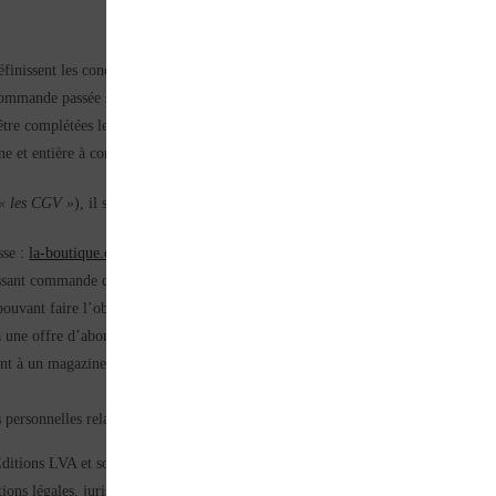
inissent les conditions par lesquelles la société Les Éditions LVA propose à un
ommande passée sur le Site d’un des produits de la société Les Éditions LVA im
être complétées le cas échéant par des conditions particulières qui constituent alo
e et entière à contracter.
« les CGV »
), il semble utile de définir explicitement les termes suivants :
sse :
la-boutique.com
ant commande de produits et/ou services sur le Site.
 pouvant faire l’objet d’une commande par le Client.
à une offre d’abonnement à des titres des Éditions LVA proposée sur le Site lu
nt à un magazine numérique, de le recevoir sur les supports proposés sur le K
ersonnelles relatives à un visiteur, comprenant notamment ses éléments d’identi
s Éditions LVA et son Client. Elles pourront être modifiées à tout moment, unil
ions légales, jurisprudentielles, éditoriales et/ou techniques. Les nouvelles CG