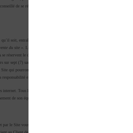
 conseillé de se référer avant tout accès au Site à la dernière version des CGV
l qu’il soit, entraîne l’acceptation sans réserve des présentes CGV. Cette accepta
vente du site ».
Le Client déclare être âgé d’au moins 18 ans et avoir la capacité 
 réservent le droit de résilier tout Compte Personnel ouvert par un mineur qui n
ours sur sept (7) sauf en cas de force majeure ou d’événement hors du contrôle d
Site qui pourront être effectuées sans en avoir averti le Client au préalable.
a responsabilité exclusive.
 internet. Tous les logiciels et matériels nécessaires à l’utilisation ou au fonct
nnement de son équipement informatique et de son accès Internet.
par le Site vous devez vous inscrire sur le Site et, ainsi créer votre Compte Pe
rtient au Client de prendre toutes les dispositions nécessaires permettant de pr