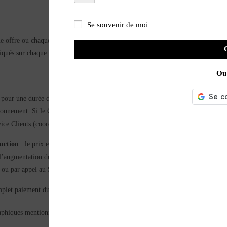
Se souvenir de moi
e offre ou chaque produit et précisément décrit sur le Site. Les réductions et/o
diqués sur chaque offre.
Ou 
i pour une durée d’une année. Il est susceptible d’augmenter à date anniversaire
nnement. Si le Client ne souhaite pas poursuivre l’abonnement avec ces nouvelles
vice Clients (coordonnées au présent préambule).
uction
: le prix est garanti pour une durée d’une année. Le prix est susceptibl
l’augmentation du prix de l’abonnement. Si le Client ne souhaite pas poursuivre
er ou par appel au Service Clients (coordonnées au présent préambule).
plet paiement du prix, à l’exception des numéros servis au titre de l’abonneme
phiques mentionnées sur le site internet de la société Les Éditions LVA est ajou