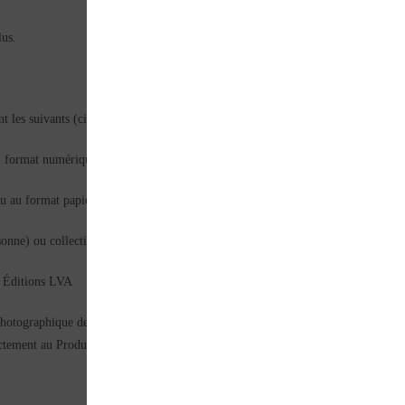
lus.
 les suivants (ci-après, les « Produits ») :
 format numérique ou au format papier, selon les disponibilités ;
u au format papier
onne) ou collectifs (destinés à un groupe de personnes)
es Éditions LVA
otographique des Produits soit la plus fidèle possible aux Produits en eux-mêmes
actement au Produit en lui-même.