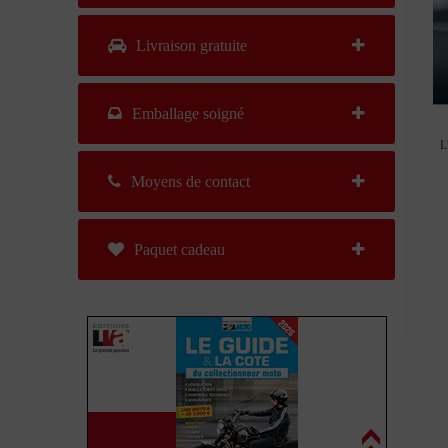
Livraison gratuite
Emballage soigné
L
Moyens de contact
Paquet cadeau