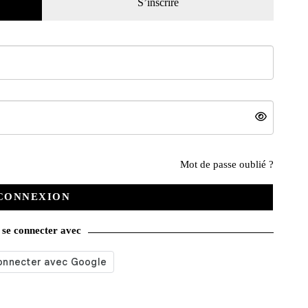
S’inscrire
e la 2CV
Mercedes Benz
Tour auto 2025
Mot de passe oublié ?
55,00
€
75,00
€
Ajouter au panier
Ajouter au panier
CONNEXION
se connecter avec
ÉPUISÉ
ÉPUISÉ