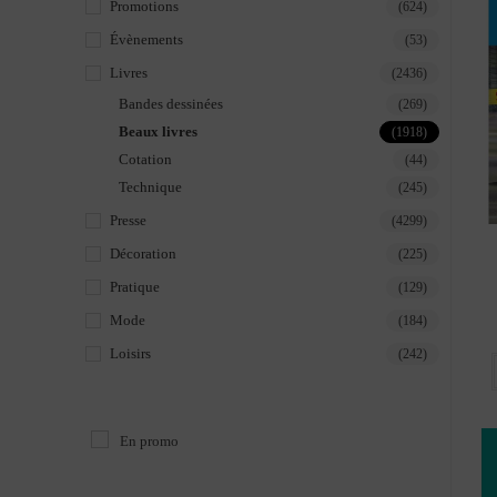
Promotions
(624)
Évènements
(53)
Livres
(2436)
Bandes dessinées
(269)
Beaux livres
(1918)
Cotation
(44)
Technique
(245)
Presse
(4299)
Décoration
(225)
Pratique
(129)
Mode
(184)
Loisirs
(242)
En promo