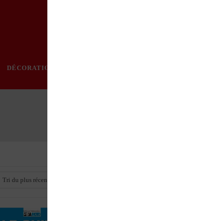
DÉCORATION
PRATIQUE
MODE
LOISIRS
ÉVÈ
Tri du plus récent au plus ancien