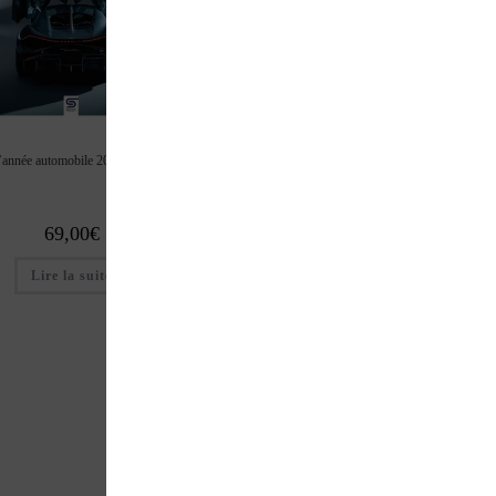
24 Heures Le Mans 93ème
24 Heures Motos 202
’année automobile 2025/2026
édition
édition
49,00
€
39,00
€
69,00
€
Ajouter au panier
Ajouter au pan
Lire la suite
1
2