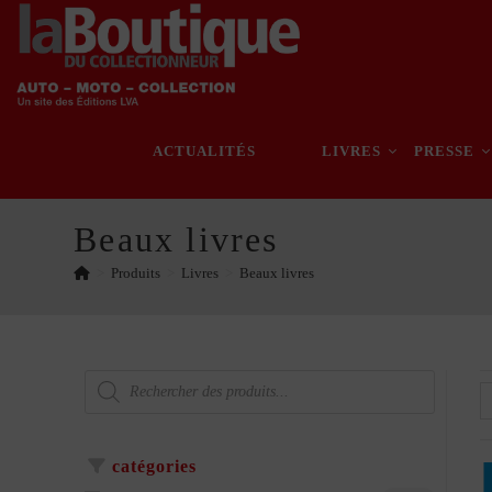
Skip
to
content
ACTUALITÉS
LIVRES
PRESSE
Beaux livres
>
Produits
>
Livres
>
Beaux livres
Recherche
de
produits
catégories