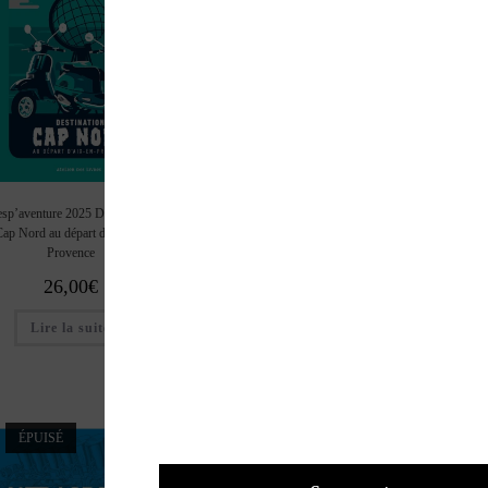
sp’aventure 2025 Destination
Les publicités des jouets dérivés
Guide expert Porsch
Cap Nord au départ d’Aix-en
de la BD franco – belge 1928-
Classic. Connaître – Res
Provence
2024 96 ans de promotion et de
Expertiser 1964-1
marketing
26,00
€
38,00
€
19,90
€
Lire la suite
Lire la suite
Lire la suite
ÉPUISÉ
ÉPUISÉ