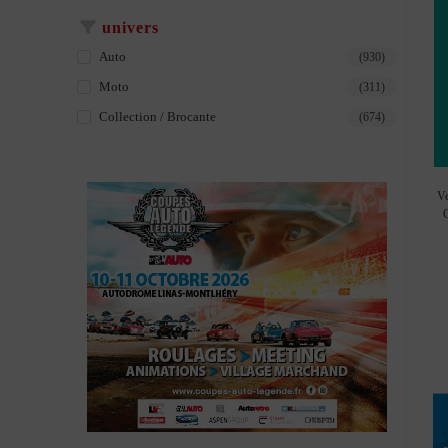
univers
Auto
(930)
Moto
(311)
Collection / Brocante
(674)
Ve