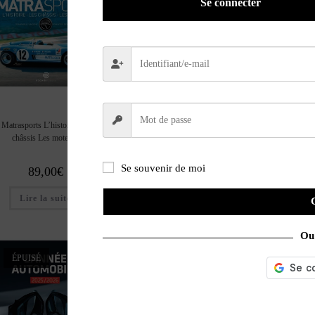
Se connecter
Matrasports L’histoire Les
Sportives de légende
La fabuleuse histoire d
châssis Les moteurs
Se souvenir de moi
89,00
€
14,00
€
14,00
€
Lire la suite
Ajouter au panier
Lire la suite
Ou 
ÉPUISÉ