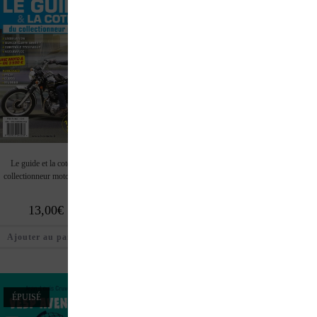
Le guide et la cote du
Le guide du collectionneur auto
La cote de l’automobi
collectionneur moto 2026
2026
collection 2026
13,00
€
21,00
€
35,00
€
Ajouter au panier
Ajouter au panier
Ajouter au pan
ÉPUISÉ
ÉPUISÉ
ÉPUISÉ