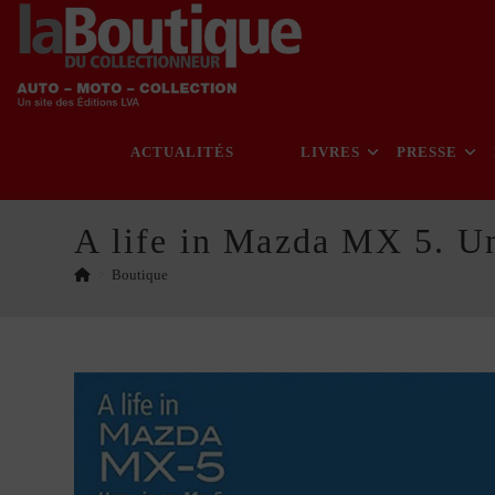
Skip
to
content
ACTUALITÉS
LIVRES
PRESSE
A life in Mazda MX 5. U
>
Boutique