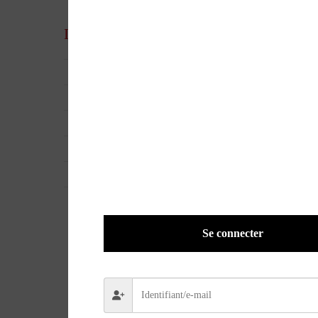
Informations complémentaires
UGS
36568
EAN
9782958602345
POIDS
2,200 kg
DIMENSIONS
30 × 30 cm
UNIVERS
Auto
Se connecter