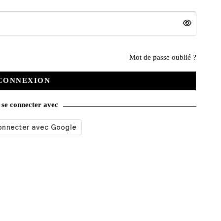
Nos services
Mot de passe oublié ?
CONNEXION
Satisfait ou remboursé
se connecter avec
Livraison gratuite
Emballage soigné
Moyens de contact