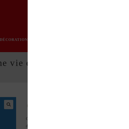
DÉCORATION
PRATIQUE
MODE
LOISIRS
ÉVÈN
ne vie en MX 5
Livre en français/anglais
Ce livre n’est pas le fruit du hasard : son auteur a possédé plus
de vingt-cinq MX-5 de toutes les générations. Une passion qui