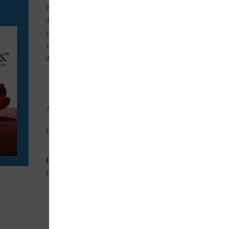
lui a permis de collecter une masse impressionnante de
documents et d’anecdotes associés au mythique petit cabriolet
japonais. Vous vous régalerez de publicités et de catalogues
venus du monde entier, d’histoires insolites et de rencontres av
d’autres grands fans.
Auteur (s) : F. BOUET
Format : 30 x 30 cm – 244 pages – en français – photos couleu
69,00
€
Rupture de stock
Parlez de ce produit sur vos réseaux sociaux