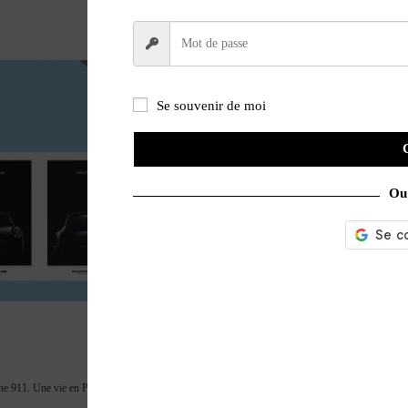
Se souvenir de moi
Ou 
che 911. Une vie en Porsche 911
A life in Honda Civic. Une vie en Honda civic