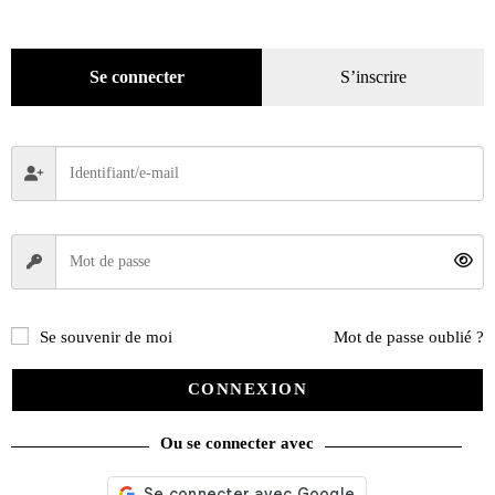
Se connecter
S’inscrire
Se souvenir de moi
Mot de passe oublié ?
CONNEXION
Citroën DS Au Panthéon de l’automobile, Nouvelle édition
Ou se connecter avec
77,00
€