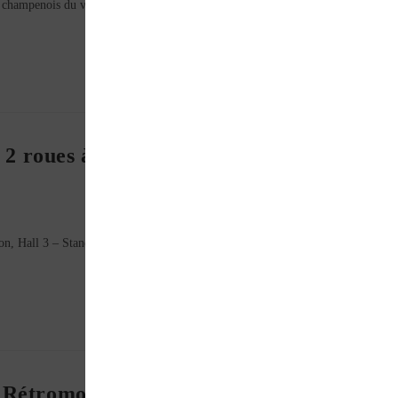
 champenois du véhicule de collection qui se tiendra au parc des expositions de
u 2 roues à Lyon !
on, Hall 3 – Stand B019. Retrouvez les revues La Vie de la Moto, Moto Légen
 Rétromobile !