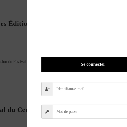
des Éditions LVA pendant le festival du
asion du Festival du Centenaire, l'occasion de re(découvrir) nos publications La
Se connecter
val du Centenaire de Montlhéry !