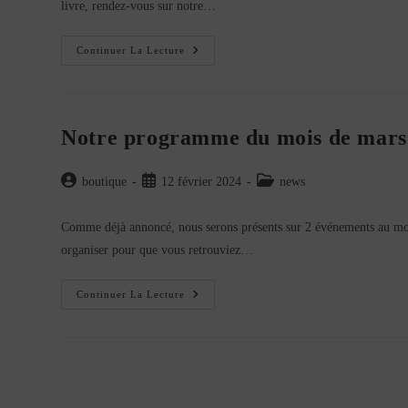
livre, rendez-vous sur notre…
FLASH
Continuer La Lecture
INFO
DÉDICACE
–
SALON
DU
2
Notre programme du mois de mars
ROUES
(LYON)
Auteur/autrice
Publication
Post
boutique
12 février 2024
news
de
publiée :
category:
la
Comme déjà annoncé, nous serons présents sur 2 événements au moi
publication :
organiser pour que vous retrouviez…
Notre
Continuer La Lecture
Programme
Du
Mois
De
Mars
2024: