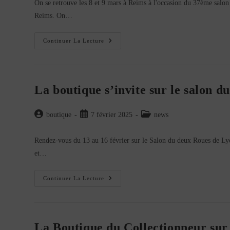
On se retrouve les 8 et 9 mars à Reims à l'occasion du 37ème salon
publication :
Reims. On…
Bientôt
Continuer La Lecture
Les
Belles
Champenoise
À
Reims
!
La boutique s’invite sur le salon d
Auteur/autrice
Publication
Post
boutique
7 février 2025
news
de
publiée :
category:
la
Rendez-vous du 13 au 16 février sur le Salon du deux Roues de Ly
publication :
et…
La
Continuer La Lecture
Boutique
S’invite
Sur
Le
Salon
Du
La Boutique du Collectionneur sur
2