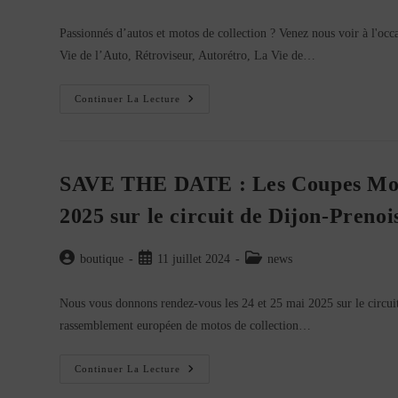
de
publiée :
category:
Festival
Du
la
Passionnés d’autos et motos de collection ? Venez nous voir à l'occ
Centenaire
publication :
De
Vie de l’Auto, Rétroviseur, Autorétro, La Vie de…
Montlhéry
!
Les
Continuer La Lecture
Éditions
LVA
Présents
Au
Festival
Du
SAVE THE DATE : Les Coupes Moto 
Centenaire
De
2025 sur le circuit de Dijon-Prenoi
Montlhéry
!
Auteur/autrice
Publication
Post
boutique
11 juillet 2024
news
de
publiée :
category:
la
Nous vous donnons rendez-vous les 24 et 25 mai 2025 sur le circui
publication :
rassemblement européen de motos de collection…
SAVE
Continuer La Lecture
THE
DATE