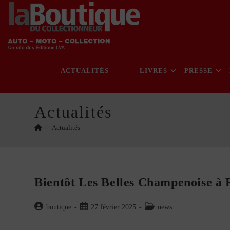
Skip
to
content
ACTUALITÉS
LIVRES
PRESSE
Actualités
>
Actualités
Bientôt Les Belles Champenoise à 
Auteur/autrice
Publication
Post
boutique
27 février 2025
news
de
publiée :
category:
la