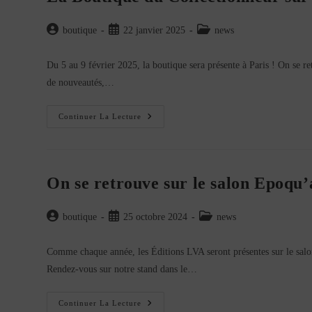
Roues
À
Lyon
Auteur/autrice
Publication
Post
boutique
22 janvier 2025
news
!
de
publiée :
category:
la
Du 5 au 9 février 2025, la boutique sera présente à Paris ! On se 
publication :
de nouveautés,…
La
Continuer La Lecture
Boutique
Du
Collectionneur
Sur
Rétromobile
!
On se retrouve sur le salon Epoqu’
Auteur/autrice
Publication
Post
boutique
25 octobre 2024
news
de
publiée :
category:
la
Comme chaque année, les Éditions LVA seront présentes sur le sal
publication :
Rendez-vous sur notre stand dans le…
On
Continuer La Lecture