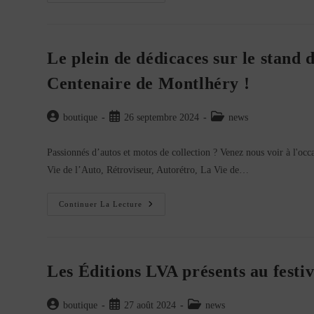
Se
Retrouve
Sur
Le
Salon
Epoqu’auto
Le plein de dédicaces sur le stand 
!
Centenaire de Montlhéry !
Auteur/autrice
Publication
Post
boutique
26 septembre 2024
news
de
publiée :
category:
la
Passionnés d’autos et motos de collection ? Venez nous voir à l'occ
publication :
Vie de l’Auto, Rétroviseur, Autorétro, La Vie de…
Le
Continuer La Lecture
Plein
De
Dédicaces
Sur
Le
Stand
Les Éditions LVA présents au festi
Des
Éditions
LVA
Pendant
Auteur/autrice
Publication
Post
boutique
27 août 2024
news
Le