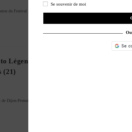
Se souvenir de moi
asion du Festival du Centenaire, l'occasion de re(découvrir) nos publications La
Ou 
Légende auront lieu les 24 et 25 mai
s (21)
t de Dijon-Prenois (21) ! Les Coupes Moto Légende, c’est : LE plus grand