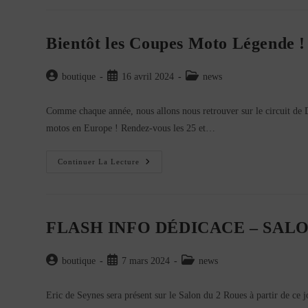
:
Les
Coupes
Moto
Bientôt les Coupes Moto Légende !
Légende
Auront
Lieu
Les
Auteur/autrice
Publication
Post
boutique
16 avril 2024
news
24
de
publiée :
category:
Et
25
la
Comme chaque année, nous allons nous retrouver sur le circuit de
Mai
publication :
2025
motos en Europe ! Rendez-vous les 25 et…
Sur
Le
Circuit
De
Bientôt
Continuer La Lecture
Dijon-
Les
Prenois
Coupes
(21)
Moto
Légende
!
FLASH INFO DÉDICACE – SALO
Auteur/autrice
Publication
Post
boutique
7 mars 2024
news
de
publiée :
category:
la
Eric de Seynes sera présent sur le Salon du 2 Roues à partir de ce
publication :