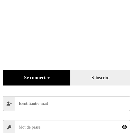
A life in Mazda MX 5. Une vie en MX 5
Se connecter
S’inscrire
69,00
€
Lire la suite
ÉPUISÉ