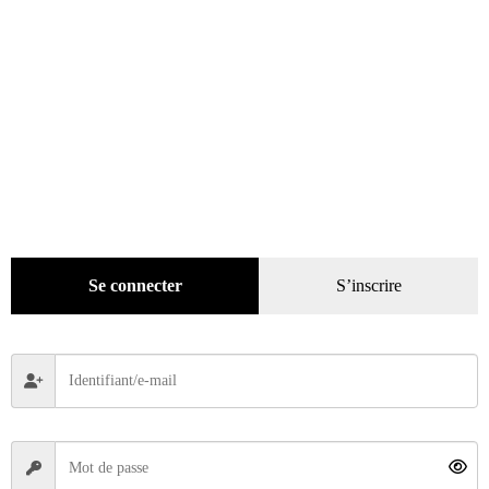
Chappe et Gessalin. Les artisans constructeurs
Se connecter
S’inscrire
39,00
€
Lire la suite
ÉPUISÉ