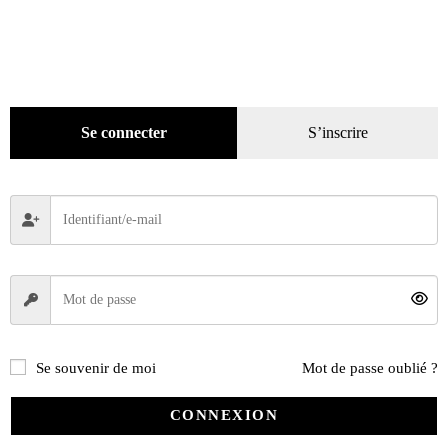
RELIURE LA VIE DE LA MOTO
Se connecter
S’inscrire
25,00
€
Ajouter au panier
Recherche
de
produits
Se souvenir de moi
Mot de passe oublié ?
catégories
CONNEXION
Promotions
(624)