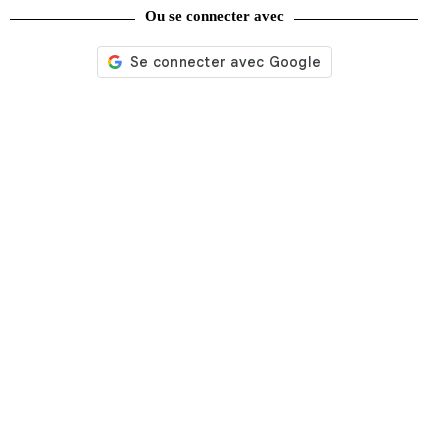
Évènements
Ou se connecter avec
(53)
Livres
(2436)
Presse
(4299)
Coffrets-reliures
(5)
Numéros en cours & anciens
(4170)
Hors-séries
(124)
Décoration
(225)
Pratique
(129)
Mode
(184)
Loisirs
(242)
En promo
univers