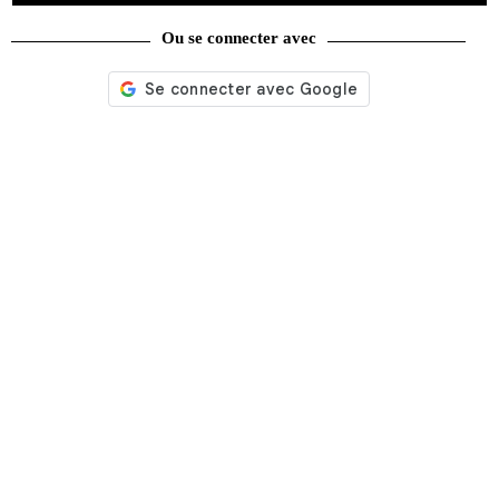
Ou se connecter avec
Nos services
Satisfait ou remboursé
Livraison gratuite
Emballage soigné
Moyens de contact
Paquet cadeau