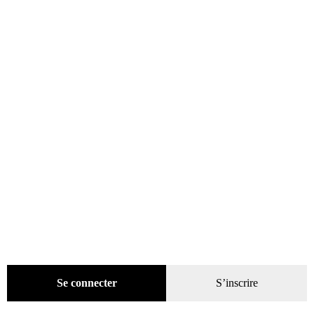
6,00
€
Lire la suite
ÉPUISÉ
Se connecter
S’inscrire