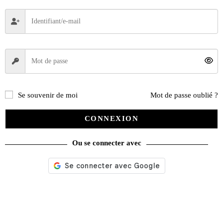
Les Riders – Aventuriers des routes
Se souvenir de moi
Mot de passe oublié ?
25,00
€
Lire la suite
CONNEXION
Ou se connecter avec
Recherche
de
produits
catégories
Promotions
(624)