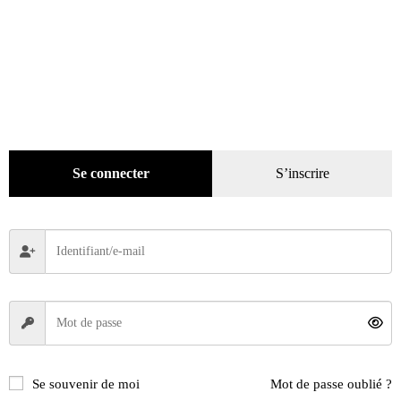
Giacomo Agostini – Le Roi aux 15 couronnes
Se connecter
S’inscrire
59,00
€
Ajouter au panier
Recherche
de
produits
Se souvenir de moi
Mot de passe oublié ?
catégories