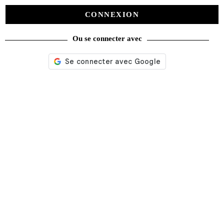
Promotions
(624)
CONNEXION
Évènements
(53)
Ou se connecter avec
Livres
(2436)
Bandes dessinées
(269)
Beaux livres
(1918)
Cotation
(44)
Technique
(245)
Presse
(4296)
Décoration
(225)
Pratique
(129)
Mode
(184)
Loisirs
(242)