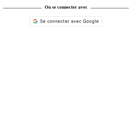
Ou se connecter avec
50 balades à moto à portée de roues de Paris
16,95
€
Ajouter au panier
Recherche
de
produits
catégories
Promotions
(624)
Évènements
(53)
Livres
(2436)
Bandes dessinées
(269)