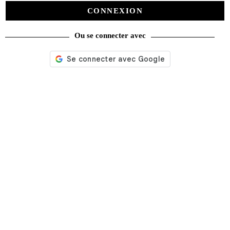
CONNEXION
Ou se connecter avec
50 pilotes de légende Moto GP
24,90
€
Ajouter au panier
Recherche
de
produits
catégories