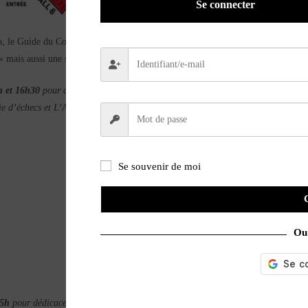
Se connecter
e Guide du Collectionneur moto 2025 qui vient juste de paraître, le dernier
mais aussi une sélection de livres !
h et 16h30
pour dédicacer ses ouvrages : Voxan, trajectoire d’une comète, mais
 d’échecs et L’Aventure Barigo – mythe et réalité
Se souvenir de moi
Ou 
15h
pour dédicacer son ouvrage : Le Touquet – 50 ans