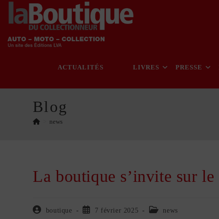
Skip
to
content
ACTUALITÉS
LIVRES
PRESSE
Blog
>
news
La boutique s’invite sur le
Auteur/autrice
Publication
Post
boutique
7 février 2025
news
de
publiée :
category: