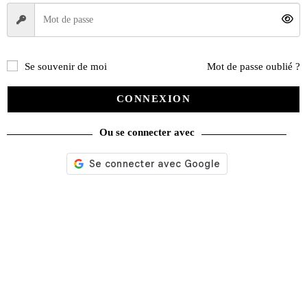
34,95
€
Ajouter au panier
Se souvenir de moi
Mot de passe oublié ?
Recherche
CONNEXION
de
produits
Ou se connecter avec
catégories
Promotions
(624)
Évènements
(53)
Livres
(2436)
Bandes dessinées
(269)
Beaux livres
(1918)
Cotation
(44)
Technique
(245)
Presse
(4296)