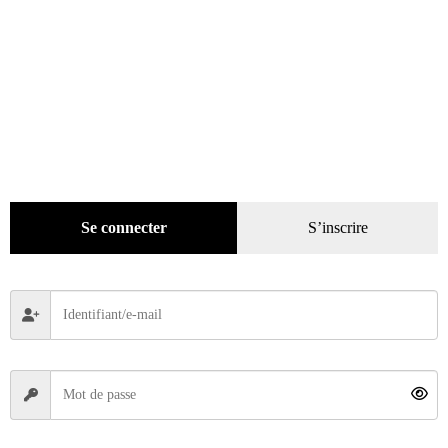
1989 – Week-end au Mans
Se connecter
S’inscrire
49,90
€
Ajouter au panier
Recherche
de