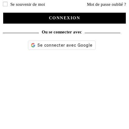
produits
Se souvenir de moi
Mot de passe oublié ?
catégories
CONNEXION
Promotions
(624)
Ou se connecter avec
Évènements
(53)
Livres
(2436)
Bandes dessinées
(269)
Beaux livres
(1918)
Cotation
(44)
Technique
(245)
Presse
(4299)
Décoration
(225)
Pratique
(129)
Mode
(184)
Loisirs
(242)