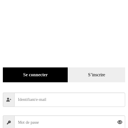
Bijoux anciens 1800 – 1950 – Découvrir, identifier et apprécier
Se connecter
S’inscrire
15,00
€
Lire la suite
ÉPUISÉ