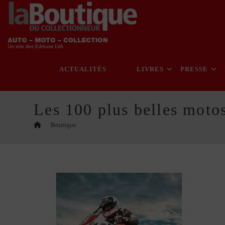
Skip
to
content
ACTUALITÉS
LIVRES
PRESSE
Les 100 plus belles mot
>
Boutique