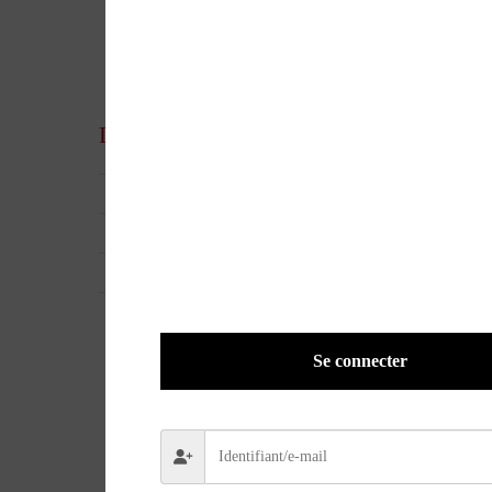
Parlez de ce produit sur vos réseaux sociaux
Informations complémentaires
UGS
32081
EAN
9782344021262
POIDS
0,8800 kg
Se connecter