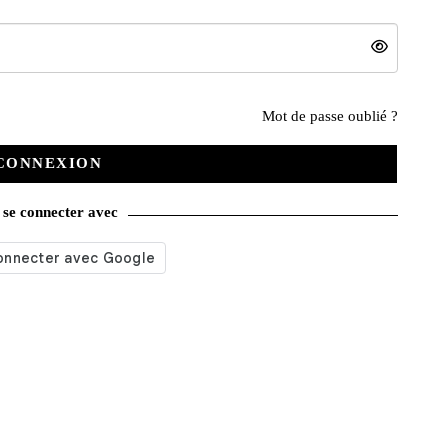
Nos services
Mot de passe oublié ?
CONNEXION
Satisfait ou remboursé
se connecter avec
Livraison gratuite
Emballage soigné
Moyens de contact