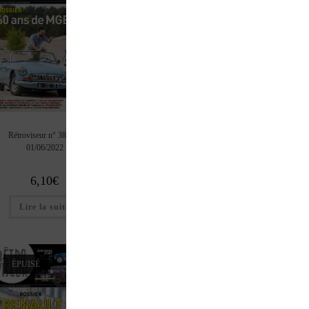
Rétroviseur n° 389 du
Rétroviseur n° 388 du
Rétroviseur n° 387
01/06/2022
01/05/2022
01/04/2022
6,10
€
6,10
€
6,10
€
Lire la suite
Lire la suite
Ajouter au pan
ÉPUISÉ