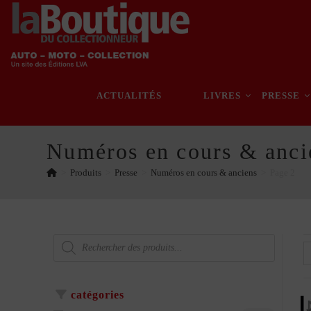
Skip
to
content
ACTUALITÉS
LIVRES
PRESSE
Numéros en cours & anci
>
Produits
>
Presse
>
Numéros en cours & anciens
>
Page 2
Recherche
de
produits
catégories