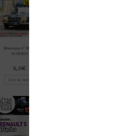
Rétroviseur n° 381 du
Rétroviseur n° 378 du
Rétroviseur n° 377
01/10/2021
01/06/2021
01/05/2021
6,10
€
6,10
€
6,10
€
Lire la suite
Ajouter au panier
Ajouter au pan