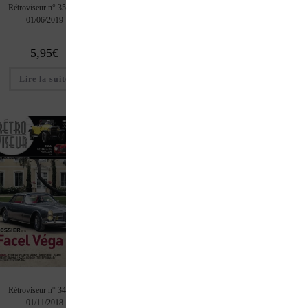
Rétroviseur n° 356 du
Rétroviseur n° 353 du
Rétroviseur n° 352
01/06/2019
01/03/2019
01/02/2019
5,95
€
5,95
€
5,95
€
Lire la suite
Lire la suite
Ajouter au pan
ÉPUISÉ
Rétroviseur n° 349 du
Rétroviseur n° 348 du
Rétroviseur n° 347
01/11/2018
01/10/2018
01/09/2018