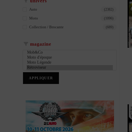
univers
Auto
(2382)
Moto
(1096)
Collection / Brocante
(689)
magazine
APPLIQUER