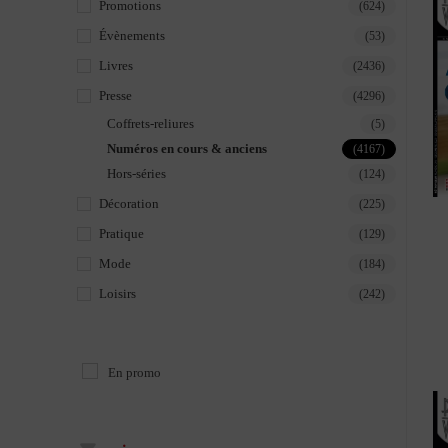
Promotions
(624)
Évènements
(53)
Livres
(2436)
Presse
(4296)
Coffrets-reliures
(5)
Numéros en cours & anciens
(4167)
Hors-séries
(124)
Décoration
(225)
Pratique
(129)
Mode
(184)
Loisirs
(242)
En promo