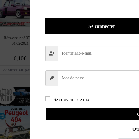
Se connecter
Rétroviseur n° 374 du
Rétroviseur n° 373 du
Rétroviseur n° 372
01/02/2021
01/01/2021
01/12/2020
6,10
€
5,95
€
5,95
€
Ajouter au panier
Ajouter au panier
Ajouter au pan
Se souvenir de moi
Ou 