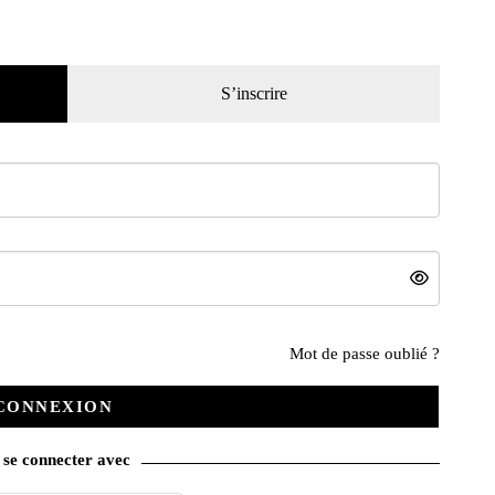
S’inscrire
 du
Rétroviseur n° 371 du
Rétroviseur n° 370 du
01/11/2020
01/10/2020
5,95
€
5,95
€
ier
Ajouter au panier
Ajouter au panier
Mot de passe oublié ?
CONNEXION
se connecter avec