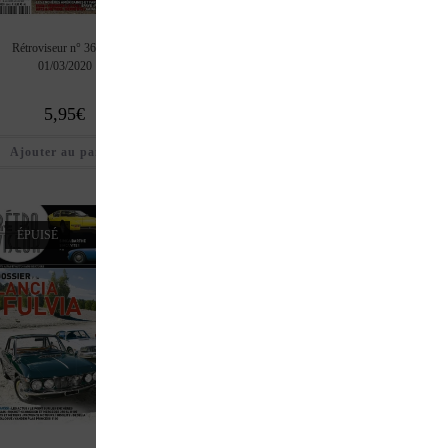
Rétroviseur n° 364 du
Rétroviseur n° 363 du
Rétroviseur n° 360
01/03/2020
01/02/2020
01/11/2019
5,95
€
5,95
€
5,95
€
Ajouter au panier
Ajouter au panier
Ajouter au pan
ÉPUISÉ
ÉPUISÉ