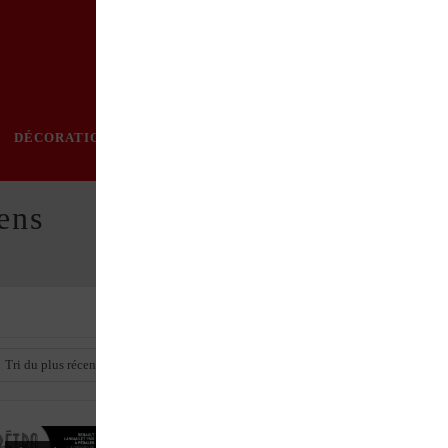
DÉCORATION
PRATIQUE
MODE
LOISIRS
ÉVÈ
ens
Tri du plus récent au plus ancien