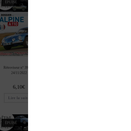
ÉPUISÉ
ÉPUISÉ
Rétroviseur n° 394 du
Rétroviseur n° 393 du 1/11/2022
Rétroviseur n° 392 du 1
24/11/2022
6,10
€
6,10
€
6,10
€
Lire la suite
Lire la suite
Ajouter au pan
ÉPUISÉ
ÉPUISÉ