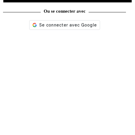
Ou se connecter avec
rechercher
Service client
Tél. 01 60 39 69 79
Du lundi au vendredi
de 9h à 12h30