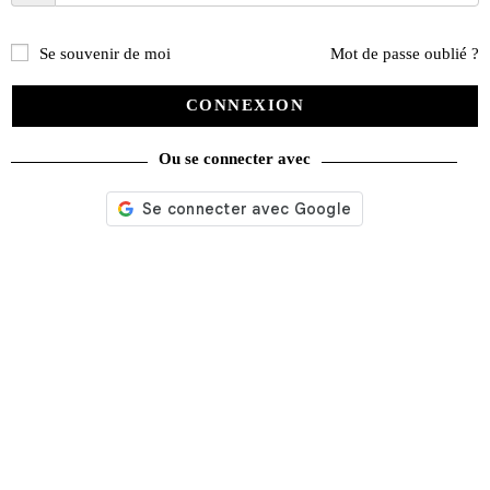
peuvent
être
choisies
Se souvenir de moi
Mot de passe oublié ?
sur
la
page
CONNEXION
du
produit
Ou se connecter avec
Tee-shirt mild bleu atoll