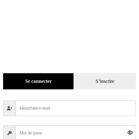
Classeur philatélie à bandes bleu
Se connecter
S’inscrire
34,95
€
Lire la suite