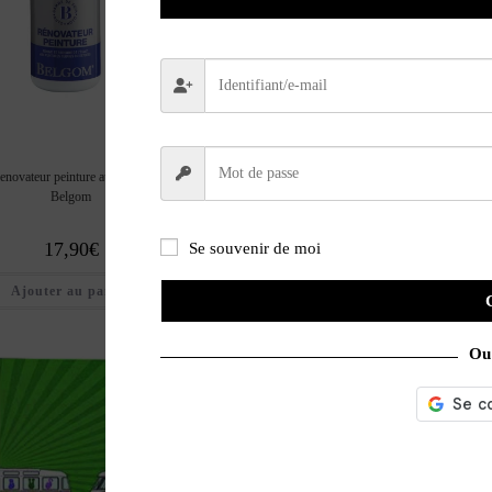
enovateur peinture auto/moto
Bombonne C02 de recha
Gilet Helite Airnest
Belgom
blouson airbag
17,90
€
20,00
€
Se souvenir de moi
499,00
€
Ajouter au panier
Ajouter au pan
Ajouter au panier
Ou 