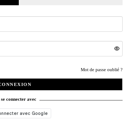
nge pour
Helmet bag gris
Helmet bag noir
Mot de passe oublié ?
35,00
€
35,00
€
ier
Ajouter au panier
Ajouter au panier
CONNEXION
se connecter avec
ÉPUISÉ