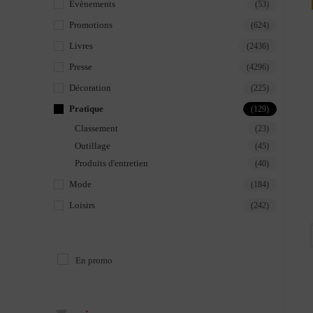
Évènements
(53)
Promotions
(624)
Livres
(2436)
Presse
(4296)
Décoration
(225)
Pratique
(129)
Classement
(23)
Outillage
(45)
Produits d'entretien
(40)
Mode
(184)
Loisirs
(242)
En promo