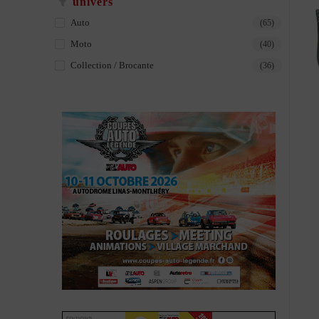
univers
Auto
(65)
Moto
(40)
Collection / Brocante
(36)