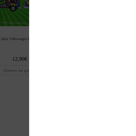
Cahier Volkswagen bus the
Cahier Volkswagen love bus
Cahier volkswagen bus
original ride
12,90
€
12,90
€
12,90
€
Ajouter au panier
Ajouter au panier
Ajouter au pan
1