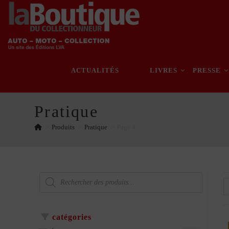
Skip
to
content
ACTUALITÉS
LIVRES
PRESSE
Pratique
>
Produits
>
Pratique
>
Page 4
Recherche
de
produits
catégories