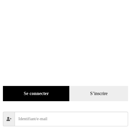
Mode
(184)
Loisirs
(242)
DVD
(29)
Jeux
(25)
Gadgets
(94)
Voyage
(112)
Se connecter
S’inscrire