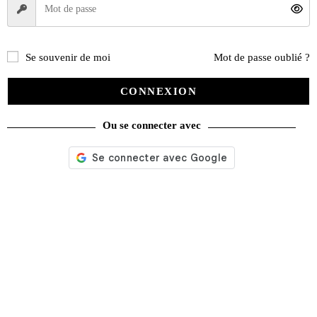
PROMO !
Se souvenir de moi
Mot de passe oublié ?
CONNEXION
Ou se connecter avec
Belgom Anti-goudron 150 ml
Le
Le
9,50
€