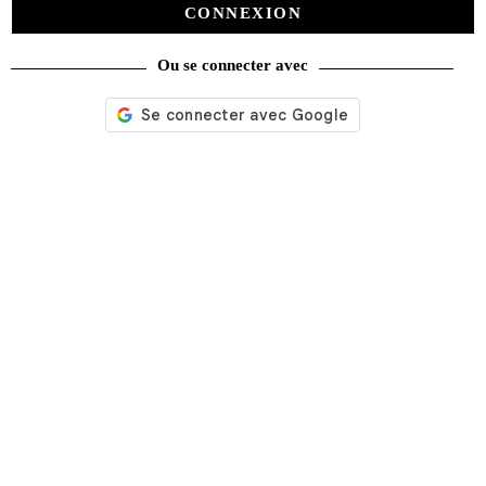
CONNEXION
Ou se connecter avec
Nos services
Satisfait ou remboursé
Livraison gratuite
Emballage soigné
Moyens de contact
Paquet cadeau