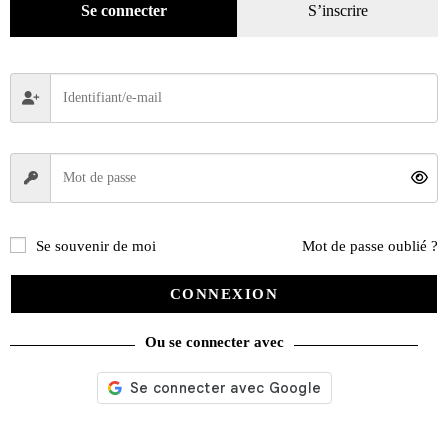
Se connecter
S’inscrire
Pour retrouver toute notre sélection
voyage
Se souvenir de moi
Mot de passe oublié ?
VOUS DEVRIEZ ÉGALEMENT AIMER
CONNEXION
Dédicaces sur notre stand – Le Mans Classic
26 juin 2023
Ou se connecter avec
Avis aux collectionneurs de miniatures !