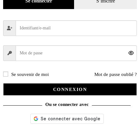
Se connecter
S’inscrire
catégories
Promotions
(624)
Évènements
(53)
Livres
(2436)
Presse
(4300)
Décoration
(225)
Pratique
(129)
Se souvenir de moi
Mot de passe oublié ?
Mode
(184)
CONNEXION
Loisirs
(242)
DVD
(29)
Ou se connecter avec
Jeux
(25)
Gadgets
(94)
Voyage
(112)