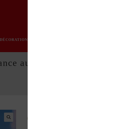
DÉCORATION
PRATIQUE
MODE
LOISIRS
ÉVÈN
rance autrement. 1000 sites in
Des idées pour découvrir ou redécouvrir la France