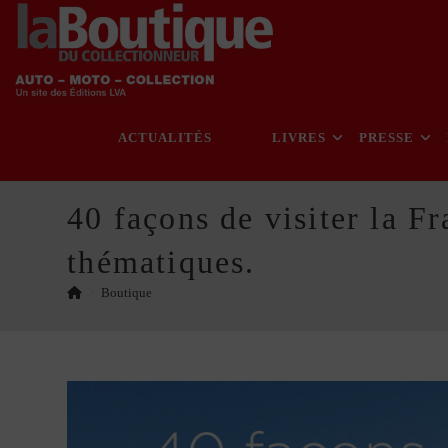
Skip
to
content
ACTUALITÉS
LIVRES
PRESSE
40 façons de visiter la F
thématiques.
>
Boutique