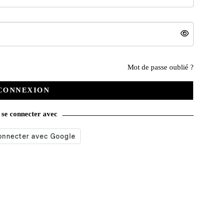
Mot de passe oublié ?
Nos services
CONNEXION
Satisfait ou remboursé
se connecter avec
Livraison gratuite
Emballage soigné
Moyens de contact