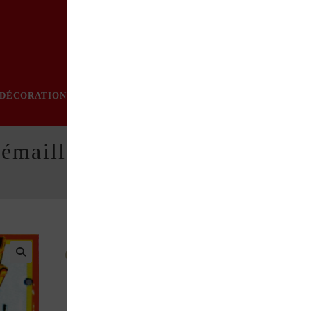
DÉCORATION
PRATIQUE
MODE
LOISIRS
ÉVÈN
 émaillé Maggi
Format : 20 x 6,5 cm