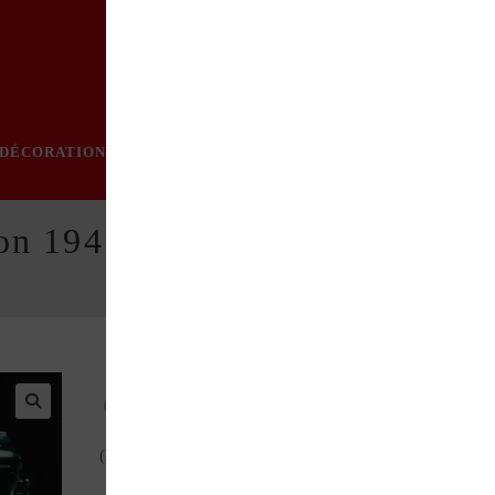
DÉCORATION
PRATIQUE
MODE
LOISIRS
ÉVÈN
on 1947
Affiche d’art imprimée par nano-encres à l’eau
(EPSON) sur papier MATT 250gr/m2.