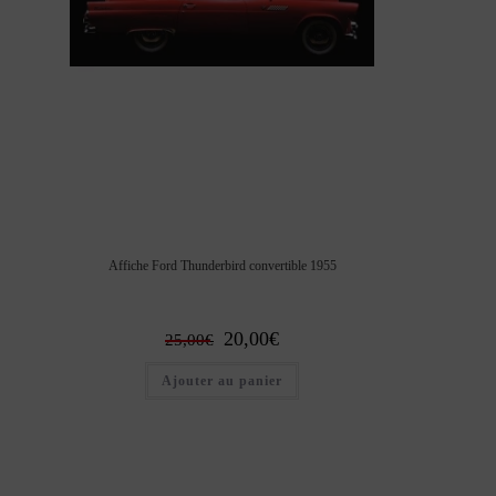
Affiche Ford Thunderbird convertible 1955
Le
Le
20,00
€
25,00
€
prix
prix
initial
actuel
Ajouter au panier
était :
est :
25,00€.
20,00€.