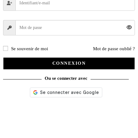
Renault 5 sportives Le losange dans les starting blocks
39,00
€
Se souvenir de moi
Mot de passe oublié ?
Ajouter au panier
CONNEXION
Ou se connecter avec
Recherche
de
produits
catégories
Promotions
(624)
Évènements
(53)
Livres
(2436)