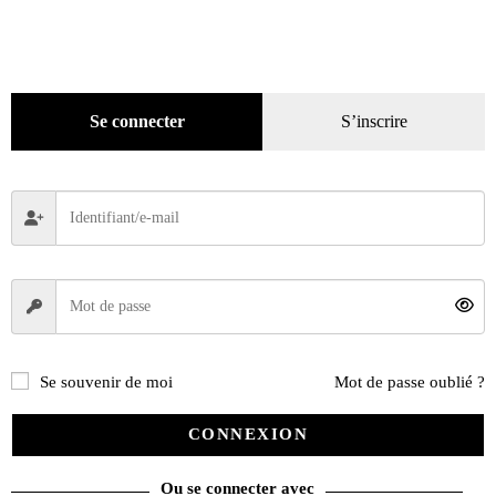
Numéros en cours & anciens
(4171)
Hors-séries
(124)
Décoration
(225)
Pratique
(129)
Se connecter
S’inscrire
Mode
(184)
Loisirs
(242)
Se souvenir de moi
Mot de passe oublié ?
CONNEXION
Ou se connecter avec