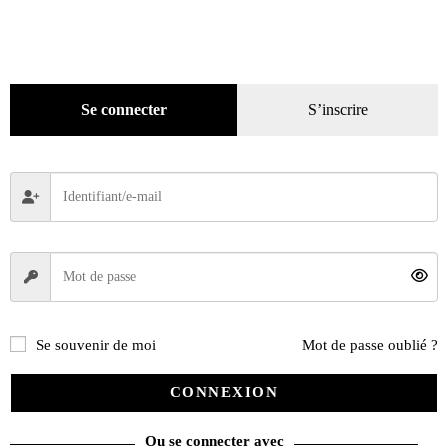
Numéros en cours & anciens
(4170)
Hors-séries
(124)
Décoration
(225)
Pratique
(129)
Se connecter
S’inscrire
Mode
(184)
Loisirs
(242)
Se souvenir de moi
Mot de passe oublié ?
CONNEXION
Ou se connecter avec