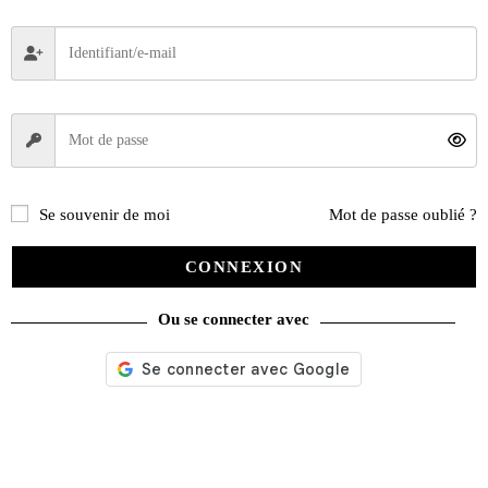
Horloge métal rétro Aston Martin DB5 1963
Se souvenir de moi
Mot de passe oublié ?
35,90
€
CONNEXION
Lire la suite
Ou se connecter avec
Recherche
de
produits
catégories