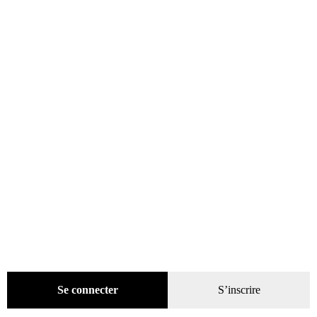
35,00
€
Lire la suite
ÉPUISÉ
Se connecter
S’inscrire