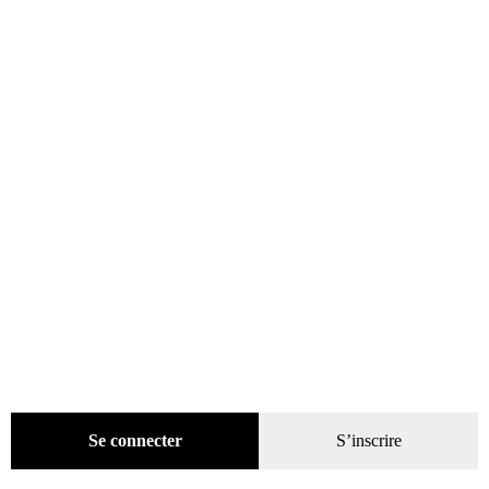
Promotions
(624)
Évènements
(53)
Livres
(2436)
Presse
(4299)
Coffrets-reliures
(5)
Numéros en cours & anciens
(4170)
Hors-séries
(124)
Décoration
(225)
Pratique
(129)
Mode
(184)
Loisirs
(242)
Se connecter
S’inscrire