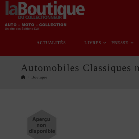
Skip
to
content
ACTUALITÉS
LIVRES
PRESSE
Automobiles Classiques 
>
Boutique