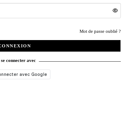
Nos services
Mot de passe oublié ?
CONNEXION
Satisfait ou remboursé
se connecter avec
Livraison gratuite
Emballage soigné
Moyens de contact
Paquet cadeau