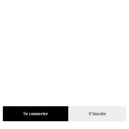
Évènements
(53)
Livres
(2436)
Presse
(4299)
Coffrets-reliures
(5)
Numéros en cours & anciens
(4170)
Hors-séries
(124)
Décoration
(225)
Pratique
(129)
Mode
(184)
Loisirs
(242)
Se connecter
S’inscrire