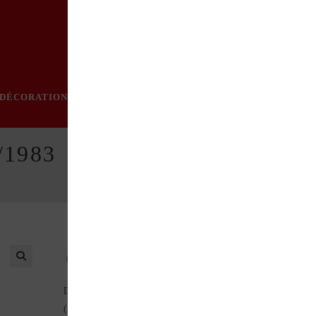
DÉCORATION
PRATIQUE
MODE
LOISIRS
ÉVÈN
/1983
Au sommaire de ce numéro : CITROËN SM Turbo
Diesel (Présentation) FORD Cortina 1600 E Mk2 1967-1970
(Rétroscopie) GAYLOR Gladiator (Présentation) ISO Rivolta