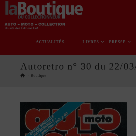
Skip
to
content
ACTUALITÉS
LIVRES
PRESSE
Autoretro n° 30 du 22/03
>
Boutique