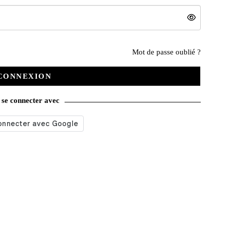
Nos services
Mot de passe oublié ?
CONNEXION
Satisfait ou remboursé
se connecter avec
Livraison gratuite
Emballage soigné
Moyens de contact
Paquet cadeau