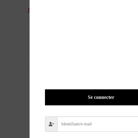
Informations complémentaires
UGS
AR-0030
EAN
ND
POIDS
0,3200 kg
VERSION
Papier
Se connecter