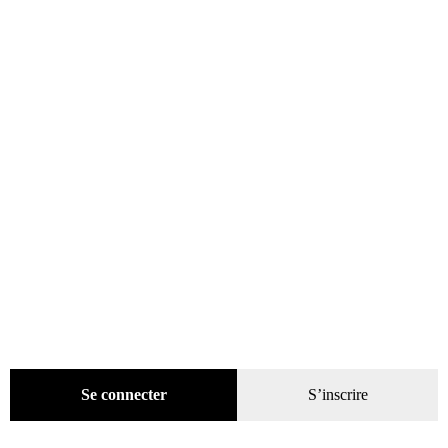
Évènements
(53)
Livres
(2436)
Presse
(4299)
Coffrets-reliures
(5)
Numéros en cours & anciens
(4170)
Hors-séries
(124)
Décoration
(225)
Pratique
(129)
Mode
(184)
Loisirs
(242)
Se connecter
S’inscrire