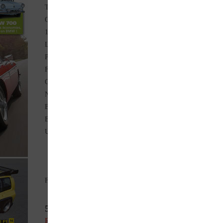
TRIUMPH TR4 A IRS 1966 / MGB 1965 (Match)
OLDSMOBILE 88 Dynamic Fiesta Hardtop Station-Wagon
1958 (Classique)
Le Jura en Renault Clio Williams 1993 (Carnet de route)
PORSCHE Chamonix 550 Spyder 1990 (Replica)
FIAT 1500 coupé Sportinia Scioneri 1966 (Curiosité)
CATERHAM Super Seven 1600 Sprint 1994 (Prise en main)
NSU 1200 TT Groupe 2 1972 (Racing)
BOM Sita Schneider 1955 (Entrée de service)
BMW 700 1959-1965 (Le vrai prix)
Un collector pour 5000 € maxi ! (la cote sur mesure)
Format : Magazine 21 x 30 tout en couleurs. Dos carré collé
5,95
€
Rupture de stock