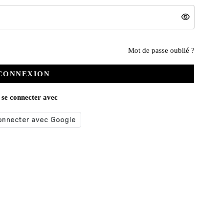
Nos services
Mot de passe oublié ?
CONNEXION
Satisfait ou remboursé
se connecter avec
Livraison gratuite
Emballage soigné
Moyens de contact
Paquet cadeau