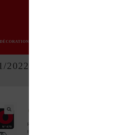
DÉCORATION
PRATIQUE
MODE
LOISIRS
ÉVÈN
11/2022
Au sommaire de ce numéro :
RENAULT Espace F1 1994 (Exception)
Bernard et Sophia Laborie (Vous !)