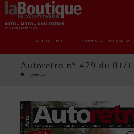
Skip
to
content
ACTUALITÉS
LIVRES
PRESSE
Autoretro n° 479 du 01/
>
Boutique