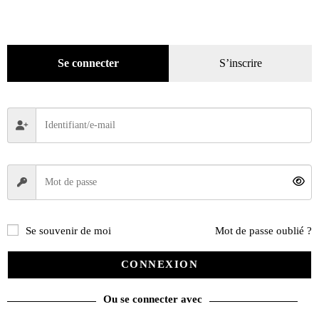
Hors-séries
(124)
Décoration
(225)
Pratique
(129)
Se connecter
S’inscrire
Mode
(184)
Loisirs
(242)
Se souvenir de moi
Mot de passe oublié ?
CONNEXION
Ou se connecter avec