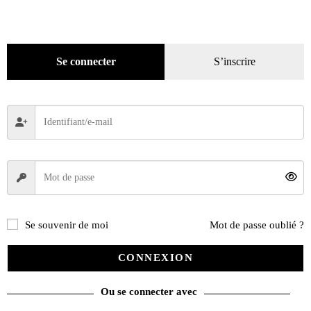
Hors-séries
(124)
Décoration
(225)
Pratique
(129)
Se connecter
S’inscrire
Mode
(184)
Loisirs
(242)
Se souvenir de moi
Mot de passe oublié ?
CONNEXION
Ou se connecter avec