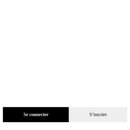
Évènements
(53)
Livres
(2436)
Presse
(4299)
Coffrets-reliures
(5)
Numéros en cours & anciens
(4170)
Hors-séries
(124)
Décoration
(225)
Pratique
(129)
Mode
(184)
Loisirs
(242)
Se connecter
S’inscrire