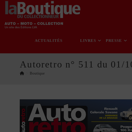
Skip
to
content
ACTUALITÉS
LIVRES
PRESSE
Autoretro n° 511 du 01/
>
Boutique