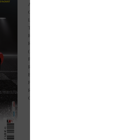
ALFA ROMEO Giulietta vs Lancia Appia (Match)
Christiane et Christian Jaquillard (Vous !)
La Visa bimoteur (Vécu)
TVR Taimar 1979 (Classique)
Raid Traction en Tunisie (Merci pour l’invitation !)
Roulez dans une ancienne différente de celle de votre voisin
(Laquelle choisir ?)
PEUGEOT 106 Rallye 1993-1998 (Guide d’achat)
RENAULT Colorale Savane 1951 (Sortie de route)
Bêtes rares et ovnis automobiles (Max Lacasse)
FERRARI 308 GTB & GTS 1975-1985 (Le vrai prix)
RENAULT 16 Corgi Toys (Coffre à jouets)
Offrez-vous une Mercedes-Benz (la cote sur mesure)