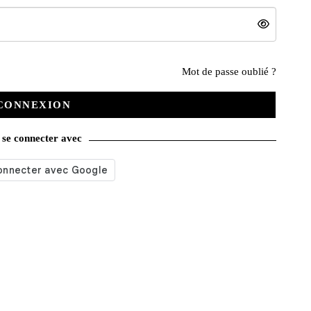
Nos services
Mot de passe oublié ?
CONNEXION
Satisfait ou remboursé
se connecter avec
Livraison gratuite
Emballage soigné
Moyens de contact
Paquet cadeau