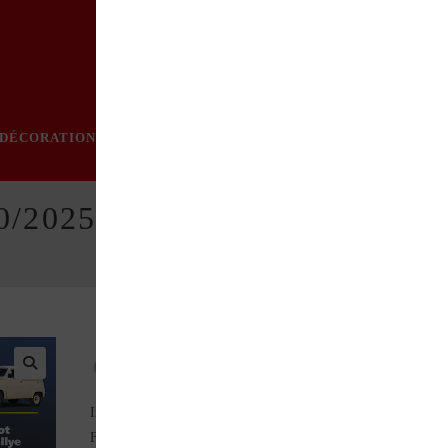
DÉCORATION
PRATIQUE
MODE
LOISIRS
ÉVÈN
10/2025
Au sommaire de ce numéro :
Importation (Station-service)
FACEL VÉGA Facel II prototype 1959 (Exception)