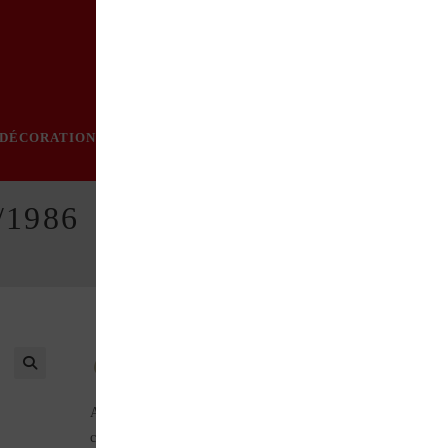
DÉCORATION
PRATIQUE
MODE
LOISIRS
ÉVÈN
/1986
Au sommaire de ce numéro : Etancheité Tissu et simil
ALFA ROMEO 2000 et 2600 (Dossier) BMW 1600 et 2002
cabriolet 1967-1971 (Rétroscopie) DELAHAYE 148 L