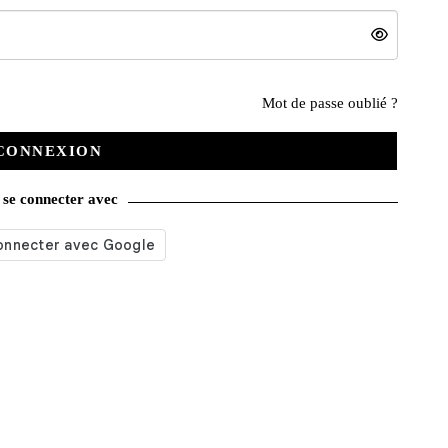
Nos services
Mot de passe oublié ?
CONNEXION
Satisfait ou remboursé
se connecter avec
Livraison gratuite
Emballage soigné
Moyens de contact
Paquet cadeau