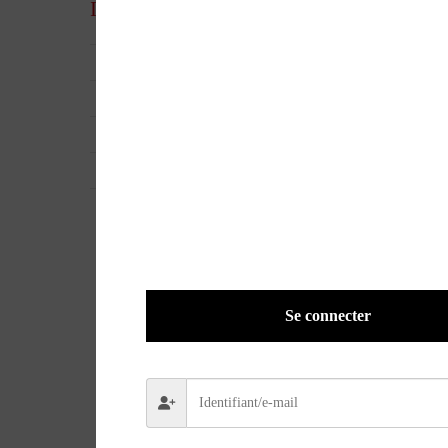
Informations complémentaires
UGS
AR-0068
EAN
ND
POIDS
0,3200 kg
VERSION
Papier
Se connecter