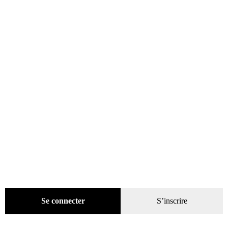
Évènements
(53)
Livres
(2436)
Presse
(4299)
Coffrets-reliures
(5)
Numéros en cours & anciens
(4170)
Hors-séries
(124)
Décoration
(225)
Pratique
(129)
Mode
(184)
Loisirs
(242)
Se connecter
S’inscrire